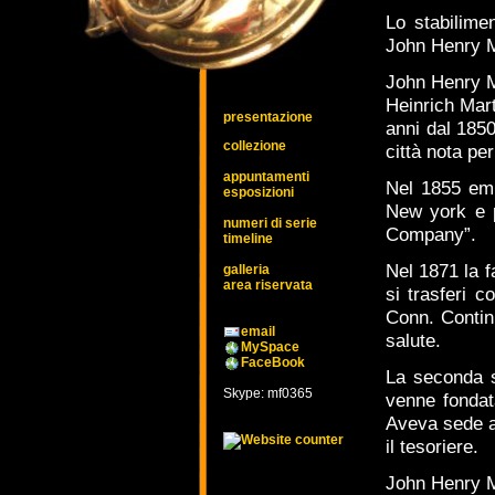
Lo stabilime
John Henry Ma
John Henry M
Heinrich Mart
presentazione
anni dal 185
collezione
città nota pe
appuntamenti
Nel 1855 emi
esposizioni
New york e p
numeri di serie
Company”.
timeline
Nel 1871 la f
galleria
area riservata
si trasferi 
Conn. Continu
email
salute.
MySpace
FaceBook
La seconda 
Skype: mf0365
venne fondat
Aveva sede a 
il tesoriere.
John Henry M