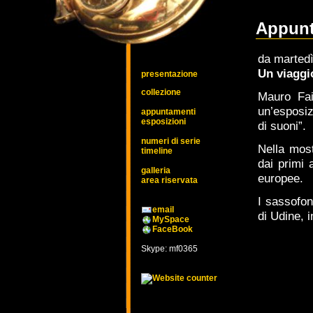
Appunt
da martedì
Un viaggio
presentazione
collezione
Mauro Fai
un’esposiz
appuntamenti
esposizioni
di suoni”.
numeri di serie
Nella most
timeline
dai primi 
galleria
europee.
area riservata
I sassofon
email
di Udine, 
MySpace
FaceBook
Skype: mf0365