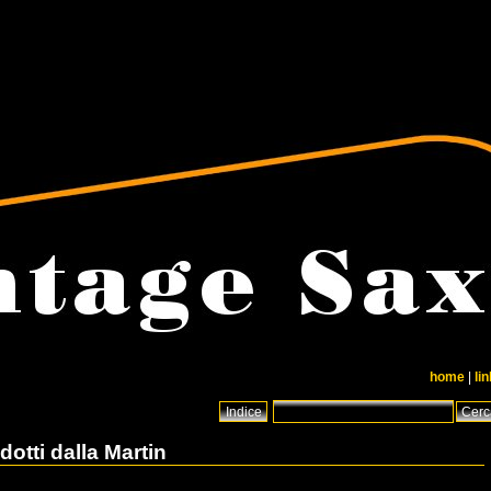
home
|
li
dotti dalla Martin