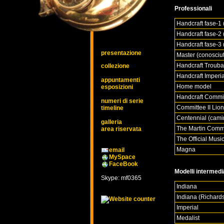
Professionali
Handcraft fase-1 (
Handcraft fase-2 
Handcraft fase-3 
presentazione
Master (conosciu
Handcraft Troub
collezione
Handcraft Imperia
appuntamenti
Home model
esposizioni
Handcraft Commit
numeri di serie
Committee II Lio
timeline
Centennial (camin
galleria
The Martin Comm
area riservata
The Official Mus
Magna
email
MySpace
FaceBook
Modelli intermedi
Skype: mf0365
Indiana
Indiana (Richard
Imperial
Medalist