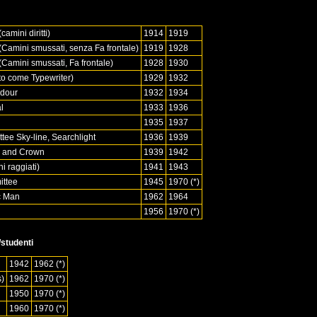
camini diritti)
1914
1919
(Camini smussati, senza Fa frontale)
1919
1928
(Camini smussati, Fa frontale)
1928
1930
to come Typewriter)
1929
1932
adour
1932
1934
l
1933
1936
1935
1937
tee Sky-line, Searchlight
1936
1939
n and Crown
1939
1942
i raggiati)
1941
1943
ittee
1945
1970 (*)
ic Man
1962
1964
1956
1970 (*)
/studenti
1942
1962 (*)
s)
1962
1970 (*)
1950
1970 (*)
1960
1970 (*)