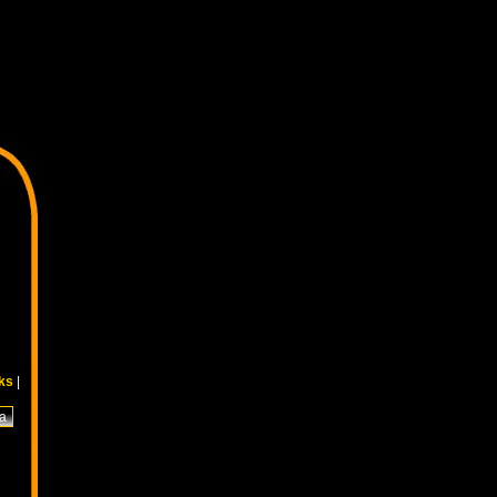
nks
|