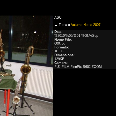
ASCII
← Torna a
Autums Notes 2007
Data:
%2010/%09/%01 %09:%Sep
Nome File:
000.jpg
Formato:
JPEG
Dimensione:
129KB
Camera:
FUJIFILM FinePix S602 ZOOM