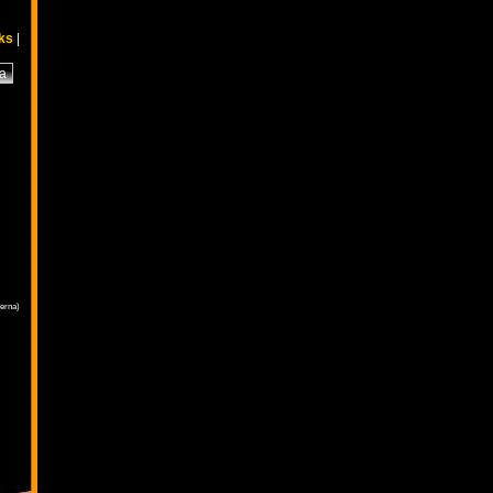
nks
|
terna)