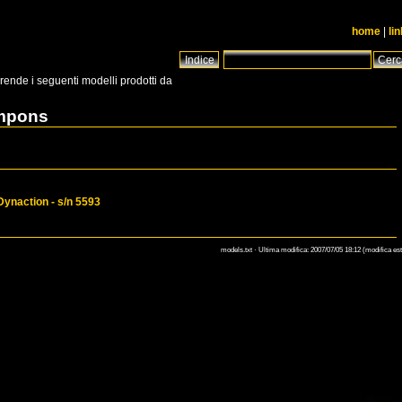
home
|
li
rende i seguenti modelli prodotti da
ampons
naction - s/n 5593
models.txt · Ultima modifica: 2007/07/05 18:12 (modifica es